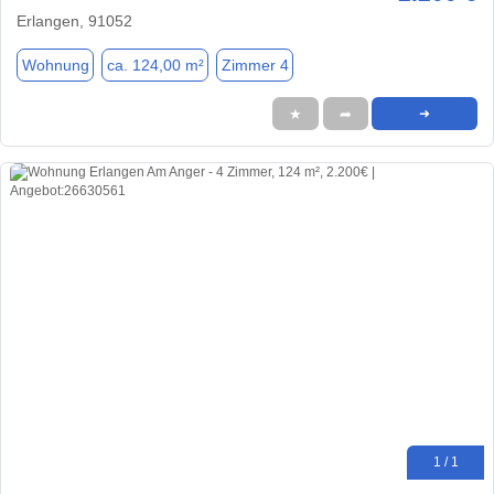
Erlangen, 91052
Wohnung
ca. 124,00 m²
Zimmer 4
★
➦
➜
1 / 1