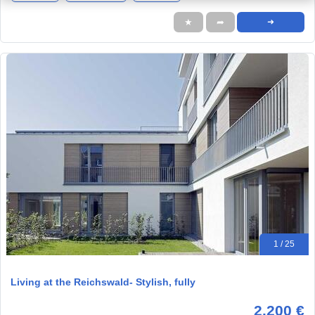
★
➦
➜
1 / 25
Living at the Reichswald- Stylish, fully
2.200 €