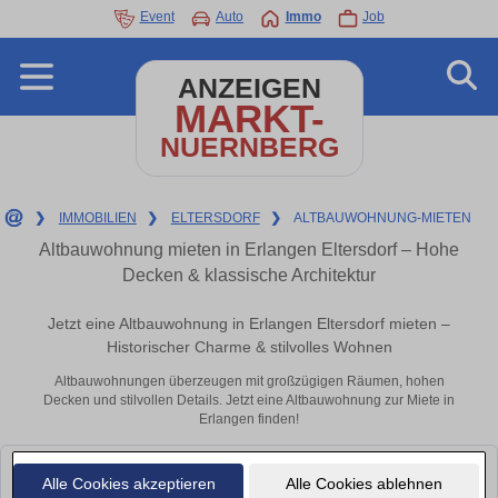
Event
Auto
Immo
Job
ANZEIGEN
MARKT-
NUERNBERG
❯
IMMOBILIEN
❯
ELTERSDORF
❯
ALTBAUWOHNUNG-MIETEN
Altbauwohnung mieten in Erlangen Eltersdorf – Hohe
Decken & klassische Architektur
Jetzt eine Altbauwohnung in Erlangen Eltersdorf mieten –
Historischer Charme & stilvolles Wohnen
Altbauwohnungen überzeugen mit großzügigen Räumen, hohen
Decken und stilvollen Details. Jetzt eine Altbauwohnung zur Miete in
Erlangen finden!
Leider konnten wir derzeit keine passenden Objekte finden. Schauen Sie
Alle Cookies akzeptieren
Alle Cookies ablehnen
bald wieder vorbei!