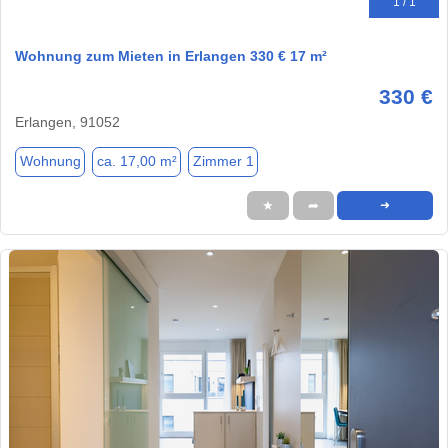
1 / 1
Wohnung zum Mieten in Erlangen 330 € 17 m²
330 €
Erlangen, 91052
Wohnung
ca. 17,00 m²
Zimmer 1
★
➦
➜