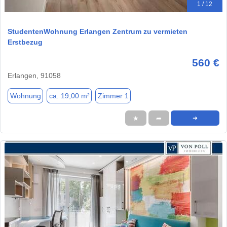
1 / 12
StudentenWohnung Erlangen Zentrum zu vermieten
Erstbezug
560 €
Erlangen, 91058
Wohnung
ca. 19,00 m²
Zimmer 1
★
➦
➜