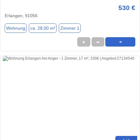
530 €
Erlangen, 91056
Wohnung
ca. 28,00 m²
Zimmer 1
★
➦
➜