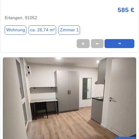
585 €
Erlangen, 91052
Wohnung
ca. 26,74 m²
Zimmer 1
★
➦
➜