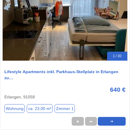
1 / 30
Lifestyle Apartments inkl. Parkhaus-Stellplatz in Erlangen
zu…
640 €
Erlangen, 91058
Wohnung
ca. 23,00 m²
Zimmer 1
★
➦
➜