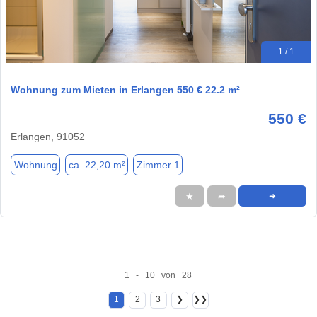
1 / 1
Wohnung zum Mieten in Erlangen 550 € 22.2 m²
550 €
Erlangen, 91052
Wohnung
ca. 22,20 m²
Zimmer 1
★
➦
➜
1 - 10 von 28
1
2
3
❯
❯❯