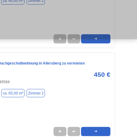
ca. 60,00 m²
Zimmer 2
★
➦
➜
achgeschoßwohnung in Allersberg zu vermieten
450 €
 90584
ca. 65,00 m²
Zimmer 2
★
➦
➜