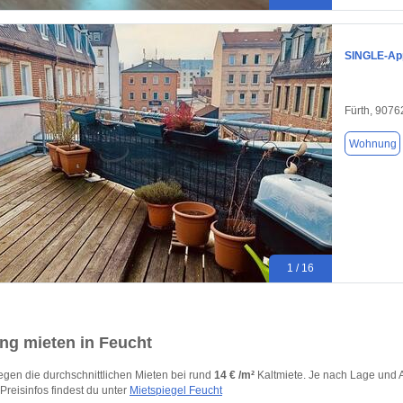
SINGLE-App
Fürth, 9076
Wohnung
1 / 16
g mieten in Feucht
iegen die durchschnittlichen Mieten bei rund
14 € /m²
Kaltmiete. Je nach Lage und A
 Preisinfos findest du unter
Mietspiegel Feucht