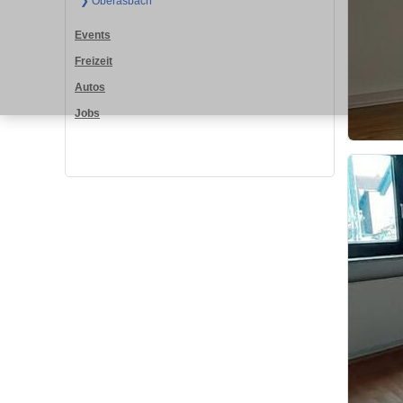
❯ Oberasbach
Events
Freizeit
Autos
Jobs