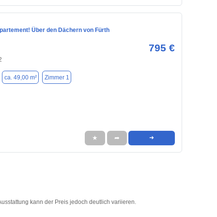
artement! Über den Dächern von Fürth
795 €
2
ca. 49,00 m²
Zimmer 1
★
➦
➜
usstattung kann der Preis jedoch deutlich variieren.