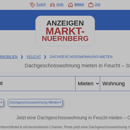
Event
Auto
Immo
Job
ANZEIGEN
MARKT-
NUERNBERG
MMOBILIEN
❯
FEUCHT
❯
DACHGESCHOSSWOHNUNG-MIETEN
Dachgeschosswohnung mieten in Feucht – Sti
×
×
t
Dachgeschosswohnung Mieten
Jetzt eine Dachgeschosswohnung in Feucht mieten –
htdurchflutet & mit besonderem Charme: Finde jetzt eine Dachgeschosswohnung zu