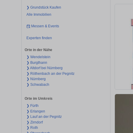
❯ Grundstück Kaufen
Alle Immobilien
Messen & Events
Experten finden
Orte in der Nähe
❯ Wendelstein
❯ Burgthann
❯ Altdorf bei Nürnberg
❯ Röthenbach an der Pegnitz
❯ Nürnberg
❯ Schwabach
Orte im Umkreis
❯ Fürth
❯ Erlangen
❯ Lauf an der Pegnitz
❯ Zirndorf
❯ Roth