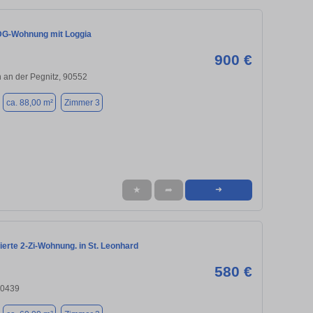
DG-Wohnung mit Loggia
900 €
 an der Pegnitz, 90552
ca. 88,00 m²
Zimmer 3
★
➦
➜
ierte 2-Zi-Wohnung. in St. Leonhard
580 €
90439