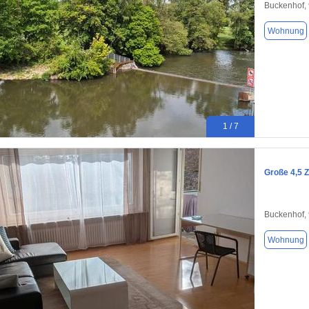
Buckenhof,
Wohnung
1 / 7
Große 4,5 
Buckenhof,
Wohnung