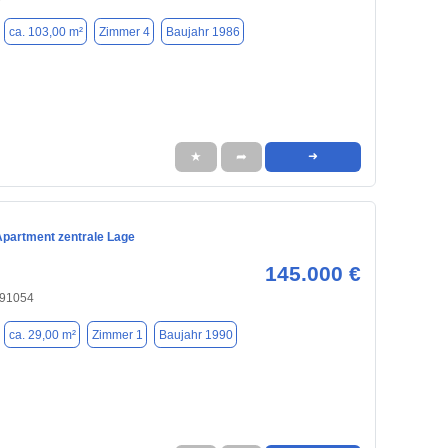
ca. 103,00 m²
Zimmer 4
Baujahr 1986
★
➦
➜
partment zentrale Lage
145.000 €
 91054
ca. 29,00 m²
Zimmer 1
Baujahr 1990