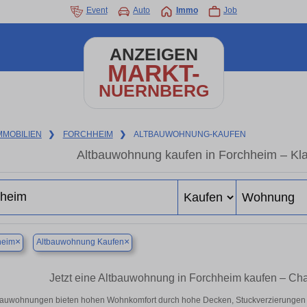
Event
Auto
Immo
Job
ANZEIGEN
MARKT-
NUERNBERG
MMOBILIEN
❯
FORCHHEIM
❯
ALTBAUWOHNUNG-KAUFEN
Altbauwohnung kaufen in Forchheim – Kla
×
×
heim
Altbauwohnung Kaufen
Jetzt eine Altbauwohnung in Forchheim kaufen – C
bauwohnungen bieten hohen Wohnkomfort durch hohe Decken, Stuckverzierungen 