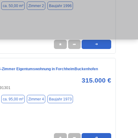
ca. 50,00 m²
Zimmer 2
Baujahr 1996
★
➦
➜
 4-Zimmer Eigentumswohnung in ForchheimBuckenhofen
315.000 €
 91301
ca. 95,00 m²
Zimmer 4
Baujahr 1973
★
➦
➜