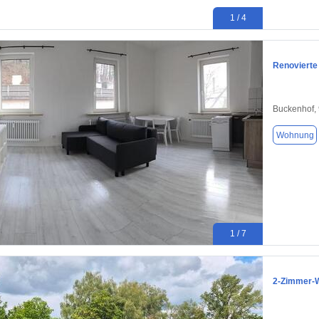
1 / 4
Renovierte
Buckenhof,
Wohnung
1 / 7
2-Zimmer-W