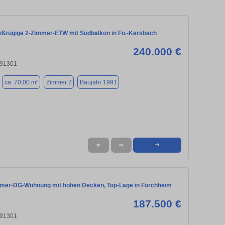
oßzügige 2-Zimmer-ETW mit Südbalkon in Fo.-Kersbach
240.000 €
 91301
ca. 70,00 m²
Zimmer 2
Baujahr 1991
★
➦
➜
mmer-DG-Wohnung mit hohen Decken, Top-Lage in Forchheim
187.500 €
 91301