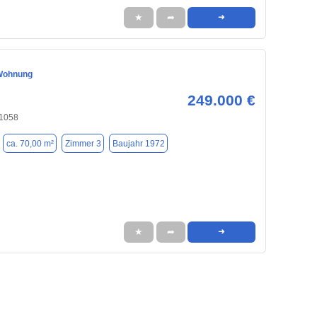
★
➦
➜
Wohnung
249.000 €
91058
ca. 70,00 m²
Zimmer 3
Baujahr 1972
★
➦
➜