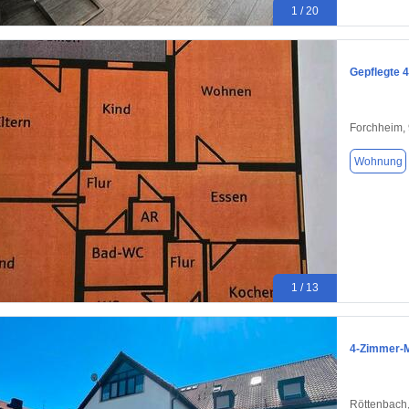
1 / 20
Gepflegte 
Forchheim,
Wohnung
1 / 13
4-Zimmer-M
Röttenbach