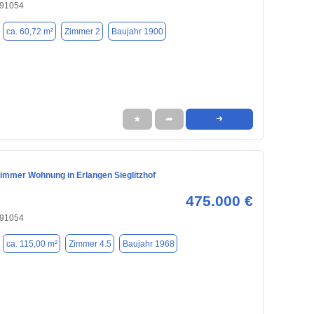
 91054
ca. 60,72 m²
Zimmer 2
Baujahr 1900
★
➦
➜
Zimmer Wohnung in Erlangen Sieglitzhof
475.000 €
 91054
ca. 115,00 m²
Zimmer 4.5
Baujahr 1968