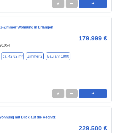
★
➦
➜
 2-Zimmer Wohnung in Erlangen
179.999 €
 91054
ca. 42,82 m²
Zimmer 2
Baujahr 1800
★
➦
➜
ohnung mit Blick auf die Regnitz
229.500 €