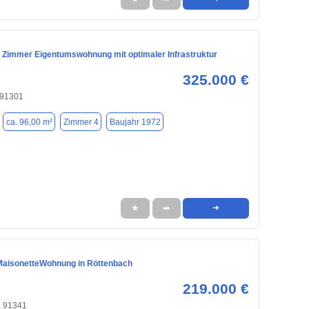
4 Zimmer Eigentumswohnung mit optimaler Infrastruktur
325.000 €
 91301
ca. 96,00 m²
Zimmer 4
Baujahr 1972
★
➦
➜
aisonetteWohnung in Röttenbach
219.000 €
, 91341