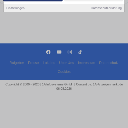
Einstellungen
Datenschutzerklärung
Ratgeber
Presse
Lokales
Über Uns
Impressum
Datenschutz
Cookies
Copyright © 2000 - 2026 | 1A Infosysteme GmbH | Content by: 1A-Anzeigenmarkt.de
06.08.2026