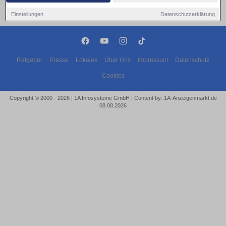
Einstellungen
Datenschutzerklärung
Ratgeber
Presse
Lokales
Über Uns
Impressum
Datenschutz
Cookies
Copyright © 2000 - 2026 | 1A Infosysteme GmbH | Content by: 1A-Anzeigenmarkt.de
08.08.2026