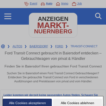
Event
Auto
Immo
Job
ANZEIGEN
MARKT-
NUERNBERG
❯
AUTOS
❯
BAIERSDORF
❯
FORD
❯
TRANSIT-CONNECT
Ford Transit Connect gebraucht in Baiersdorf entdecken –
Gebrauchtwagen von privat & Händler
Finden Sie in Baiersdorf Ihren gebrauchten Ford Transit Connect
Suchen Sie in Baiersdorf einen Ford Transit Connect Gebrauchtwagen?
Entdecken Sie gebrauchte Transit Connect von Ford in verschiedenen
Ausführungen und Preisklassen von privat und vom Händler.
Leider konnten wir derzeit keine passenden Autos finden. Schauen Sie
bald wieder vorbei!
Alle Cookies akzeptieren
Alle Cookies ablehnen